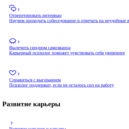
Отрепетировать интервью
Научим проходить собеседование и отвечать на неудобные
Вылечить синдром самозванца
Карьерный психолог поможет чувствовать себя увереннее
Справиться с выгоранием
Психолог поддержит, если не осталось сил на работу
Развитие карьеры
Развитие навыков и карьеры