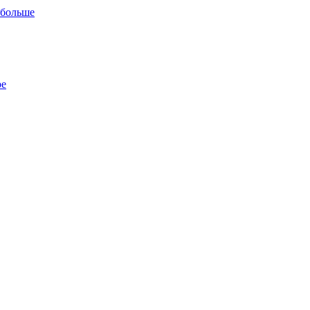
 больше
ре