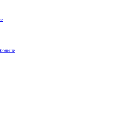
ре
 больше