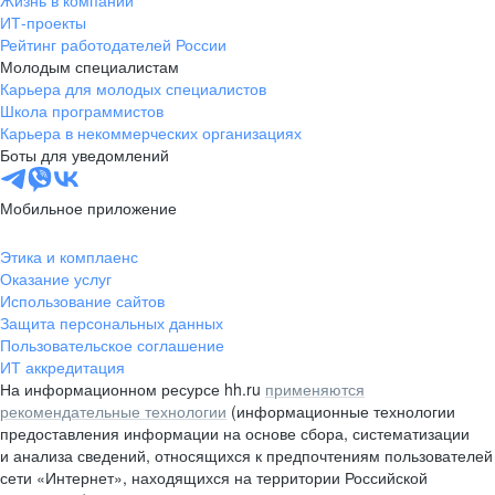
Жизнь в компании
область
ИТ-проекты
Рейтинг работодателей России
Валдай
Малая Вишера
Молодым специалистам
Окуловка
Пестово
Карьера для молодых специалистов
Сольцы
Старая Русса
Школа программистов
Карьера в некоммерческих организациях
Холм
Чудово
Боты для уведомлений
Мурманская область
Апатиты
Гаджиево
Заозерск
Мобильное приложение
Заполярный
Кандалакша
Кировск (Мурманская
Ковдор
Этика и комплаенс
область)
Оказание услуг
Кола
Мончегорск
Использование сайтов
Защита персональных данных
Оленегорск
Островной
Пользовательское соглашение
Полярные Зори
Полярный
ИТ аккредитация
Североморск
Снежногорск
На информационном ресурсе hh.ru
применяются
Республика Карелия
Беломорск
рекомендательные технологии
(информационные технологии
предоставления информации на основе сбора, систематизации
Кемь
Кондопога
и анализа сведений, относящихся к предпочтениям пользователей
Костомукша
Лахденпохья
сети «Интернет», находящихся на территории Российской
Медвежьегорск
Олонец