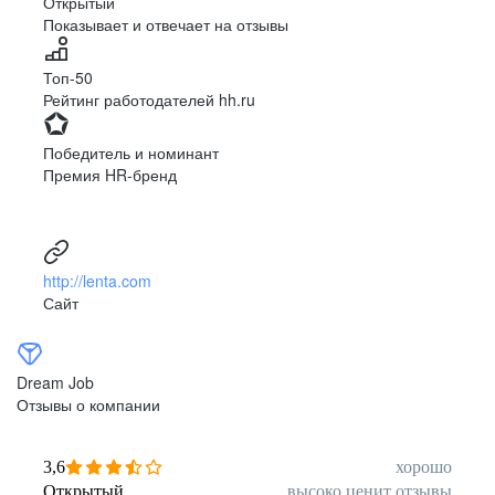
Открытый
Показывает и отвечает на отзывы
Луцк
Севастополь
Симферополь
Сумы
Топ-50
Тернополь
Ужгород
Рейтинг работодателей hh.ru
Харьков
Херсон
Хмельницкий
Черкассы
Победитель и номинант
Черновцы
Чернигов
Премия HR-бренд
Ленинградская
Ханты-Мансийск
область
Тольятти
Дудинка
(Красноярский край)
http://lenta.com
Тура (Красноярский
Агинское
Сайт
край)
(Забайкальский АО)
Усть-Ордынский
Палана
Анадырь
Сочи
Dream Job
Норильск
Дзержинск
Отзывы о компании
(Нижегородская
область)
Арзамас
Саров
3,6
хорошо
Обнинск
Салехард
Открытый
высоко ценит отзывы