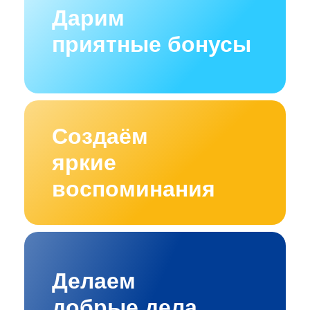
Дарим
приятные бонусы
Создаём
яркие
воспоминания
Делаем
добрые дела