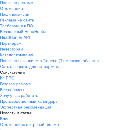
Поиск по резюме
Краснознаменск
Ладушкин
(Калининградская
О компании
область)
Наши вакансии
Мамоново
Неман
Реклама на сайте
Требования к ПО
Нестеров
Озерск
Безопасный HeadHunter
(Калининградская
область)
HeadHunter API
Партнерам
Пионерский
Полесск
Инвесторам
Правдинск
Светлогорск
Каталог компаний
(Калининградская
Поиск по вакансиям в Тюнево (Тюменская область)
область)
Сетка: соцсеть для нетворкинга
Светлый
Славск
Соискателям
Советск
Черняховск
hh PRO
(Калининградская
Готовое резюме
область)
Все сервисы
Республика Коми
Воркута
Хочу у вас работать
Вуктыл
Емва
Производственный календарь
Экспертная рекомендация
Инта
Микунь
Новости и статьи
Печора
Сосногорск
Блог
Усинск
Ухта
О компаниях в игровой форме
Новгородская
Боровичи