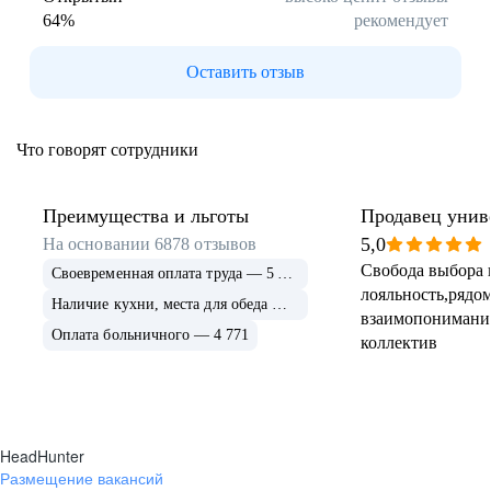
64
%
рекомендует
Буркина Фасо
Минск
Гомель
Могилев
Оставить отзыв
Витебск
Гродно
Брест
Архангельская
область
Что говорят сотрудники
Каргополь
Коряжма
Котлас
Мезень
Мирный
Новодвинск
Преимущества и льготы
Продавец унив
(Архангельская
5,0
На основании
6878
отзывов
область)
Свобода выбора 
Своевременная оплата труда — 5 675
Няндома
Онега
лояльность,рядом
Северодвинск
Сольвычегодск
Наличие кухни, места для обеда — 4 999
взаимопонимани
Шенкурск
Калининградская
Оплата больничного — 4 771
коллектив
область
Багратионовск
Балтийск
Гвардейск
Гурьевск
(Калининградская
область)
HeadHunter
Гусев
Зеленоградск
Размещение вакансий