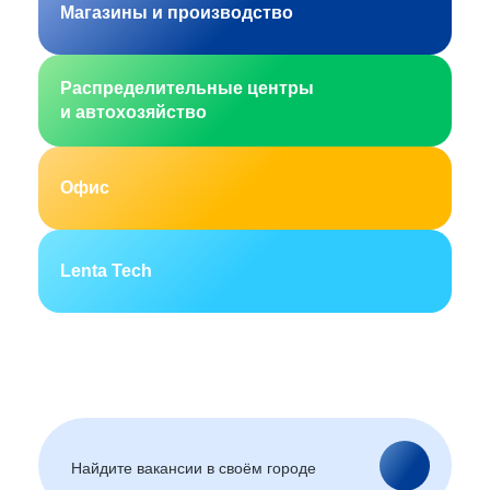
Магазины и производство
Распределительные центры
и автохозяйство
Офис
Lenta Tech
Москва
Санкт-Петербург
Екатеринбург
Новосибирск
Горно-Алтайск
Барнаул
Благовещенск
Архангельск
(Амурская область)
Астрахань
Белгород