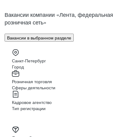
Нижний Новгород
Великий Новгород
Омск
Орел
Вакансии компании «Лента, федеральная
Оренбург
Пенза
розничная сеть»
Пермь
Петрозаводск
Псков
Ростов-на-Дону
Вакансии в выбранном разделе
Рязань
Самара
Саратов
Якутск
Южно-Сахалинск
Владикавказ
Санкт-Петербург
Смоленск
Ставрополь
Город
Тамбов
Казань
Розничная торговля
Тверь
Томск
Сферы деятельности
Кызыл
Тула
Тюмень
Ижевск
Кадровое агентство
Ульяновск
Уфа
Тип регистрации
Хабаровск
Абакан
Челябинск
Грозный
Чита
Чебоксары
Ярославль
Луганск