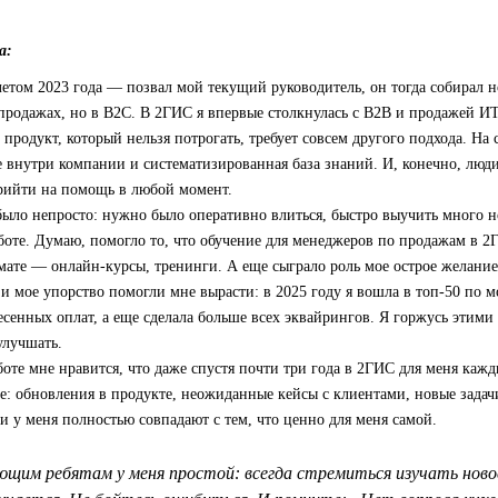
а:
етом 2023 года — позвал мой текущий руководитель, он тогда собирал н
 продажах, но в B2C. В 2ГИС я впервые столкнулась с B2B и продажей ИТ
продукт, который нельзя потрогать, требует совсем другого подхода. На 
 внутри компании и систематизированная база знаний. И, конечно, люди
прийти на помощь в любой момент.
было непросто: нужно было оперативно влиться, быстро выучить много 
боте. Думаю, помогло то, что обучение для менеджеров по продажам в 
ате — онлайн-курсы, тренинги. А еще сыграло роль мое острое желание 
 и мое упорство помогли мне вырасти: в 2025 году я вошла в топ‑50 по 
есенных оплат, а еще сделала больше всех эквайрингов. Я горжусь этими
улучшать.
боте мне нравится, что даже спустя почти три года в 2ГИС для меня кажд
е: обновления в продукте, неожиданные кейсы с клиентами, новые задач
 у меня полностью совпадают с тем, что ценно для меня самой.
щим ребятам у меня простой: всегда стремиться изучать новое 