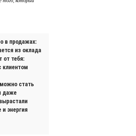
е того, который
о в продажах:
ается из оклада
 от тебя:
с клиентом
 можно стать
и даже
 вырастали
 и энергия