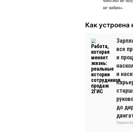
что-то не пол
не задан».
Как устроена 
Зарпла
все п
и проц
наско
и наск
Карье
старш
руков
до дир
двига
Лариса Б