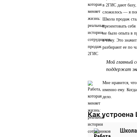
в 2ГИС дают базу,
сложилось — я по
Школа продаж стал
презентовать себя
не было опыта в п
в тему. Это значи
разбирают ее по ч
Мой главный с
поддержат экс
Мне нравится, что
именно ему. Когд
дело.
Как устроена
Школа