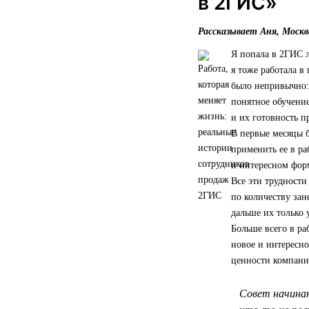
в 2ГИС»
Рассказывает Аня, Москв
Я попала в 2ГИС л
я тоже работала в
было непривычно: 
понятное обучение
и их готовность 
В первые месяцы 
применить ее в ра
и интересном форм
Все эти трудности
по количеству зан
дальше их только 
Больше всего в ра
новое и интересно
ценности компании
Совет начинаю