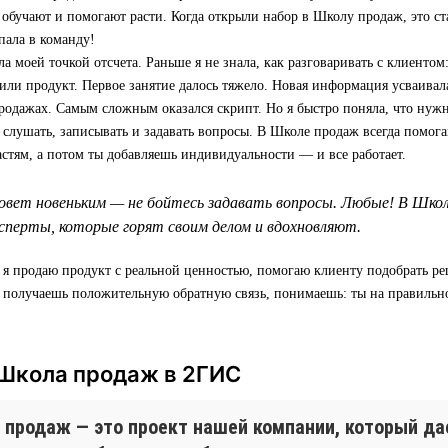
 обучают и помогают расти. Когда открыли набор в Школу продаж, это ст
пала в команду!
а моей точкой отсчета. Раньше я не знала, как разговаривать с клиентом:
 или продукт. Первое занятие далось тяжело. Новая информация усваивала
родажах. Самым сложным оказался скрипт. Но я быстро поняла, что нуж
т слушать, записывать и задавать вопросы. В Школе продаж всегда помога
астям, а потом ты добавляешь индивидуальности — и все работает.
овет новеньким — не бойтесь задавать вопросы. Любые! В Шко
перты, которые горят своим делом и вдохновляют.
 я продаю продукт с реальной ценностью, помогаю клиенту подобрать р
а получаешь положительную обратную связь, понимаешь: ты на правильн
 Школа продаж в 2ГИС
 продаж — это проект нашей компании, который д