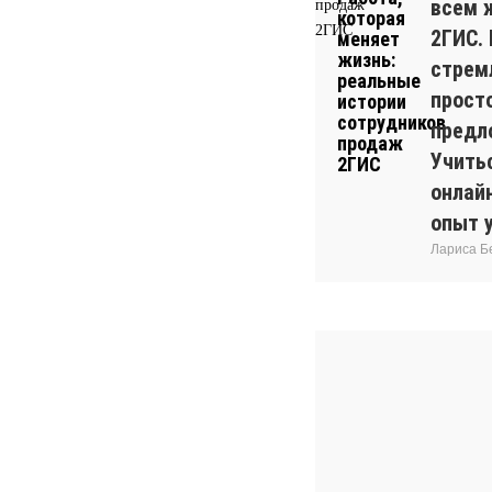
всем 
2ГИС.
стрем
прост
предл
Учитьс
онлай
опыт 
Лариса Б