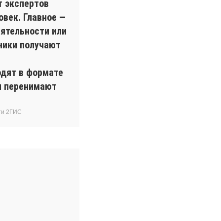
т экспертов
овек. Главное —
ятельности или
ники получают
одят в формате
ки перенимают
ти 2ГИС