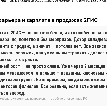
учается. Не бойтесь ошибиться. И помните: «Нет вопроса хуж
карьера и зарплата в продажах 2ГИС
та в 2ГИС — полностью белая, и это особенно важн
розрачно, понятно и без сюрпризов. Доход складыв
ента с продаж, а значит — потолка нет. Все зависит
лько ты заряжен, как умеешь выстраивать диалог 
олько готов расти.
рный рост — не просто слова. Уже через 9 месяцев
им менеджером, а дальше — ведущим, ключевым 
одителем группы. Есть примеры, когда менеджеры
екторов филиалов. Все реально, если есть желание
ться вперед.
ембель, руководитель направления по работе с персоналом РС