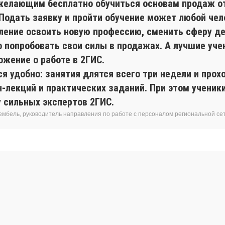
желающим бесплатно обучиться основам продаж о
 Подать заявку и пройти обучение может любой чел
ление освоить новую профессию, сменить сферу де
о попробовать свои силы в продажах. А лучшие уче
ожение о работе в 2ГИС.
я удобно: занятия длятся всего три недели и прох
н-лекций и практических заданий. При этом учени
у сильных экспертов 2ГИС.
ембель, руководитель направления по работе с персоналом региональной се